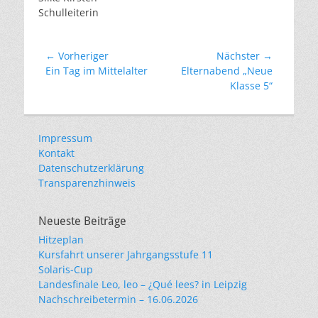
Schulleiterin
Beitragsnavigation
← Vorheriger
Nächster →
Vorheriger
Nächster
Ein Tag im Mittelalter
Elternabend „Neue
Beitrag:
Beitrag:
Klasse 5“
Impressum
Kontakt
Datenschutzerklärung
Transparenzhinweis
Neueste Beiträge
Hitzeplan
Kursfahrt unserer Jahrgangsstufe 11
Solaris-Cup
Landesfinale Leo, leo – ¿Qué lees? in Leipzig
Nachschreibetermin – 16.06.2026